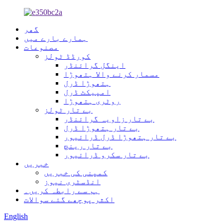
گھر
ہمارے بارے میں
مصنوعات
کورڈڈ ٹولز
اینگل گرائنڈر
مسمار کرنے والا ہتھوڑا
ہتھوڑا ڈرل
امپیکٹ ڈرل
روٹری ہتھوڑا
بے تار ٹولز
بے تار زاویہ گرائنڈر
بے تار ہتھوڑا ڈرل
بے تار ہتھوڑا ڈرل ڈرائیور
بے تار رینچ
بے تار سکرو ڈرائیور
خبریں
کمپنی کی خبریں
انڈسٹری نیوز
ہم سے رابطہ کریں۔
اکثر پوچھے گئے سوالات
English