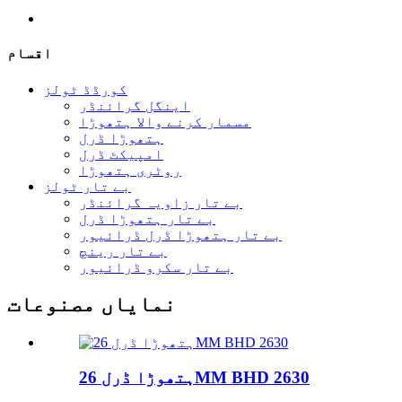
اقسام
کورڈڈ ٹولز
اینگل گرائنڈر
مسمار کرنے والا ہتھوڑا
ہتھوڑا ڈرل
امپیکٹ ڈرل
روٹری ہتھوڑا
بے تار ٹولز
بے تار زاویہ گرائنڈر
بے تار ہتھوڑا ڈرل
بے تار ہتھوڑا ڈرل ڈرائیور
بے تار رینچ
بے تار سکرو ڈرائیور
نمایاں مصنوعات
ہتھوڑا ڈرل 26MM BHD 2630