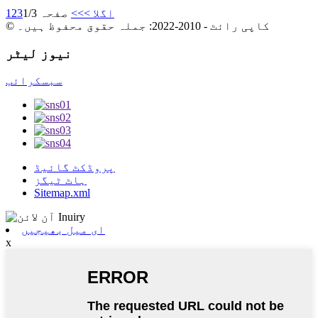
اگلا >
>>
صفحہ 1/3
3
2
1
© کاپی رائٹ - 2010-2022: جملہ حقوق محفوظ ہیں۔
نیوز لیٹر
سبسکرائب
پروڈکٹ گائیڈ
ہاٹ ٹیگز
Sitemap.xml
ای میل بھیجیں
x