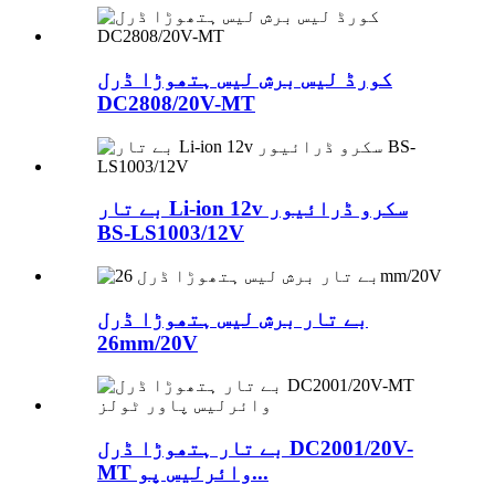
کورڈ لیس برش لیس ہتھوڑا ڈرل
DC2808/20V-MT
بے تار Li-ion 12v سکرو ڈرائیور
BS-LS1003/12V
بے تار برش لیس ہتھوڑا ڈرل
26mm/20V
بے تار ہتھوڑا ڈرل DC2001/20V-
MT وائرلیس پو...