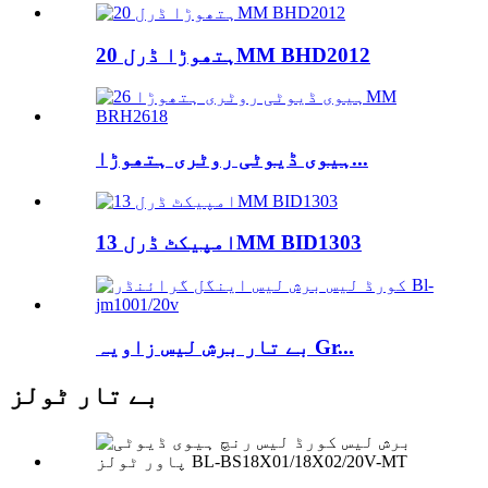
ہتھوڑا ڈرل 20MM BHD2012
ہیوی ڈیوٹی روٹری ہتھوڑا...
امپیکٹ ڈرل 13MM BID1303
بے تار برش لیس زاویہ Gr...
بے تار ٹولز