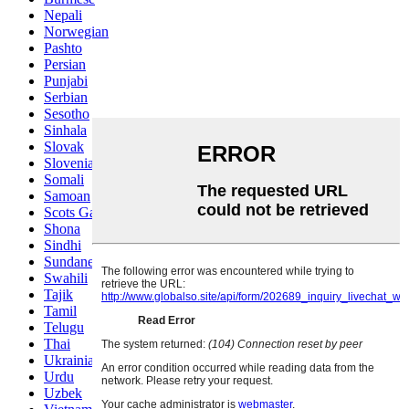
Nepali
Norwegian
Pashto
Persian
Punjabi
Serbian
Sesotho
Sinhala
Slovak
Slovenian
Somali
Samoan
Scots Gaelic
Shona
Sindhi
Sundanese
Swahili
Tajik
Tamil
Telugu
Thai
Ukrainian
Urdu
Uzbek